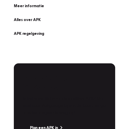
Meer informatie
Alles over APK
APK regelgeving
APK Keuring bij
Vakgarage!
Is het weer tijd voor de jaarlijkse APK? Ga
snel naar Vakgarage bij u in de buurt, en ga
zonder zorgen de weg op!
Plan een APK in