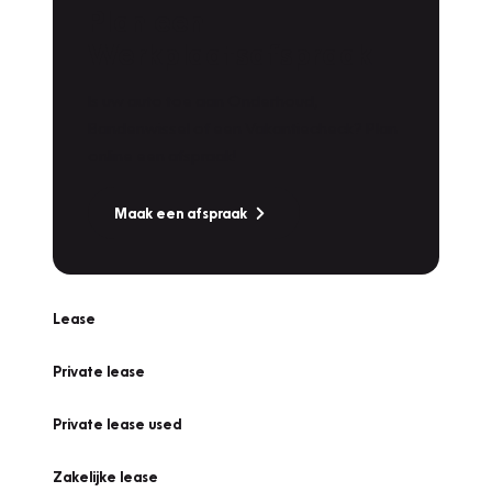
Plan een
Werkplaatsafspraak
Is uw auto toe aan Onderhoud,
Bandenwissel of een Vakantiecheck? Plan
online een afspraak!
Maak een afspraak
Lease
Private lease
Private lease used
Zakelijke lease