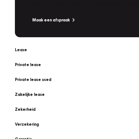
Is uw auto toe aan Onderhoud, Bandenwissel of een Va
Maak een afspraak
Lease
Private lease
Private lease used
Zakelijke lease
Zekerheid
Verzekering