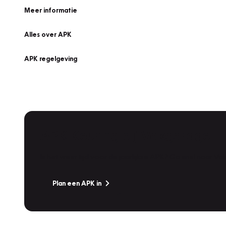
Meer informatie
Alles over APK
APK regelgeving
APK Keuring bij Vakgarage!
Is het weer tijd voor de jaarlijkse APK? Ga snel naar V
Plan een APK in