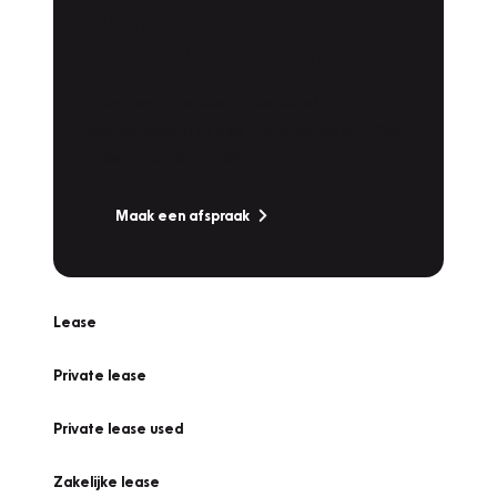
Plan een
Werkplaatsafspraak
Is uw auto toe aan Onderhoud,
Bandenwissel of een Vakantiecheck? Plan
online een afspraak!
Maak een afspraak
Lease
Private lease
Private lease used
Zakelijke lease