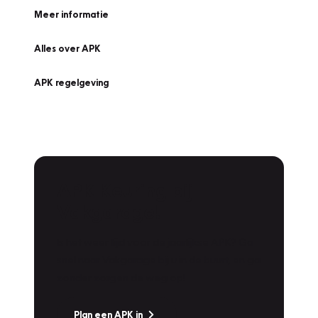
Meer informatie
Alles over APK
APK regelgeving
APK Keuring bij
Vakgarage!
Is het weer tijd voor de jaarlijkse APK? Ga
snel naar Vakgarage bij u in de buurt, en ga
zonder zorgen de weg op!
Plan een APK in