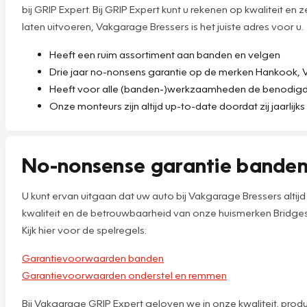
bij GRIP Expert. Bij GRIP Expert kunt u rekenen op kwaliteit en
laten uitvoeren, Vakgarage Bressers is het juiste adres voor u.
Heeft een ruim assortiment aan banden en velgen
Drie jaar no-nonsens garantie op de merken Hankook, Vre
Heeft voor alle (banden-)werkzaamheden de benodigde 
Onze monteurs zijn altijd up-to-date doordat zij jaarlijk
No-nonsense garantie bande
U kunt ervan uitgaan dat uw auto bij Vakgarage Bressers alt
kwaliteit en de betrouwbaarheid van onze huismerken Bridgest
Kijk hier voor de spelregels:
Garantievoorwaarden banden
Garantievoorwaarden onderstel en remmen
Bij Vakgarage GRIP Expert geloven we in onze kwaliteit, prod