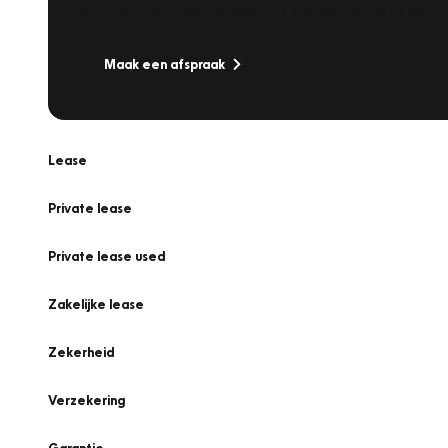
Is uw auto toe aan Onderhoud, Bandenwissel of een Va
Maak een afspraak
Lease
Private lease
Private lease used
Zakelijke lease
Zekerheid
Verzekering