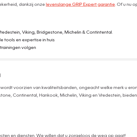
 zekerheid, dankzij onze
levenslange GRIP Expert garantie
. Of u nu 
destein, Viking, Bridgestone, Michelin & Contintental.
tools en expertise in huis
s trainingen volgen
n
ijd wordt voorzien van kwaliteitsbanden, ongeacht welke merk u e
one, Continental, Hankook, Michelin, Viking en Vredestein, bieden 
ucten en diensten. We willen dat u zorgeloos de weg op gaat!