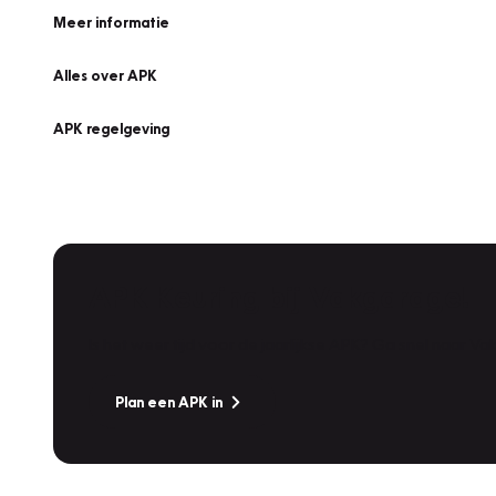
Meer informatie
Alles over APK
APK regelgeving
APK Keuring bij Vakgarage!
Is het weer tijd voor de jaarlijkse APK? Ga snel naar V
Plan een APK in