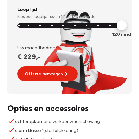
Looptijd
Kies een looptijd tussen
12
en
120
maanden
120
mnd
Uw maandbedrag:
€ 229
,-
Offerte aanvragen
Opties en accessoires
achteropkomend verkeer waarschuwing
alarm klasse 1(startblokkering)
Anti Blokkeer Systeem