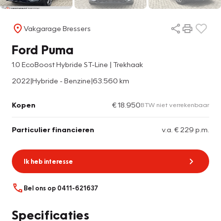
Vakgarage Bressers
Ford Puma
1.0 EcoBoost Hybride ST-Line | Trekhaak
2022
|
Hybride - Benzine
|
63.560 km
Kopen
€ 18.950
BTW niet verrekenbaar
Particulier financieren
v.a. € 229 p.m.
Ik heb interesse
Bel ons op 0411-621637
Specificaties