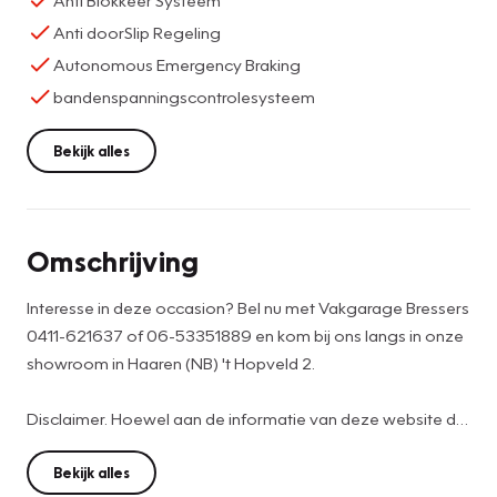
Anti doorSlip Regeling
Autonomous Emergency Braking
bandenspanningscontrolesysteem
Bekijk alles
Omschrijving
Interesse in deze occasion? Bel nu met Vakgarage Bressers
0411-621637 of 06-53351889 en kom bij ons langs in onze
showroom in Haaren (NB) 't Hopveld 2.
Disclaimer. Hoewel aan de informatie van deze website de
grootst mogelijke zorg wordt besteed, kunnen wij niet
aansprakelijk worden gesteld voor eventuele onjuiste
Bekijk alles