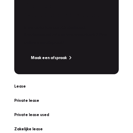
Plan een
Werkplaatsafspraak
Is uw auto toe aan Onderhoud,
Bandenwissel of een Vakantiecheck? Plan
online een afspraak!
Maak een afspraak
Lease
Private lease
Private lease used
Zakelijke lease