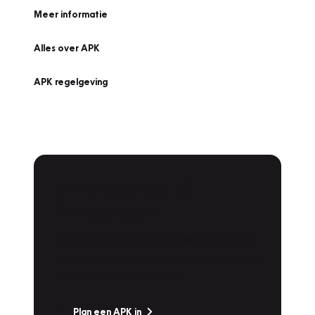
Meer informatie
Alles over APK
APK regelgeving
APK Keuring bij
Vakgarage!
Is het weer tijd voor de jaarlijkse APK? Ga
snel naar Vakgarage bij u in de buurt, en ga
zonder zorgen de weg op!
Plan een APK in