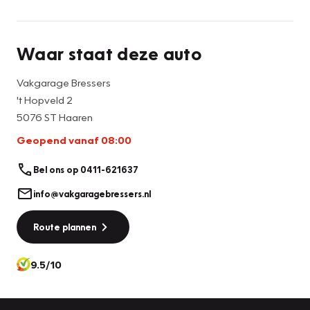
informatie van welke aard dan ook.
Vakgarage Bressers
Waar staat deze auto
Het Hopveld 2
5076 ST Haaren
Vakgarage Bressers
Tel: 0411-621637
't Hopveld 2
info@vakgaragebressers.nl
5076 ST Haaren
Geopend vanaf 08:00
Bel ons op 0411-621637
info@vakgaragebressers.nl
Route plannen
9.5/10