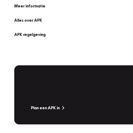
Meer informatie
Alles over APK
APK regelgeving
APK Keuring bij Vakgarage!
Is het weer tijd voor de jaarlijkse APK? Ga snel naar V
Plan een APK in