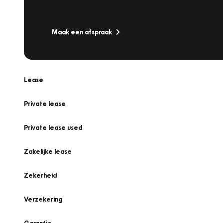
Is uw auto toe aan Onderhoud, Bandenwissel of een Va
Maak een afspraak
Lease
Private lease
Private lease used
Zakelijke lease
Zekerheid
Verzekering