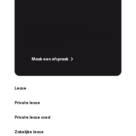
Plan een
Werkplaatsafspraak
Is uw auto toe aan Onderhoud,
Bandenwissel of een Vakantiecheck? Plan
online een afspraak!
Maak een afspraak
Lease
Private lease
Private lease used
Zakelijke lease