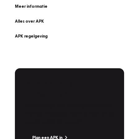
Meer informatie
Alles over APK
APK regelgeving
APK Keuring bij
Vakgarage!
Is het weer tijd voor de jaarlijkse APK? Ga
snel naar Vakgarage bij u in de buurt, en ga
zonder zorgen de weg op!
Plan een APK in