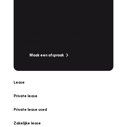
Plan een
Werkplaatsafspraak
Is uw auto toe aan Onderhoud,
Bandenwissel of een Vakantiecheck? Plan
online een afspraak!
Maak een afspraak
Lease
Private lease
Private lease used
Zakelijke lease