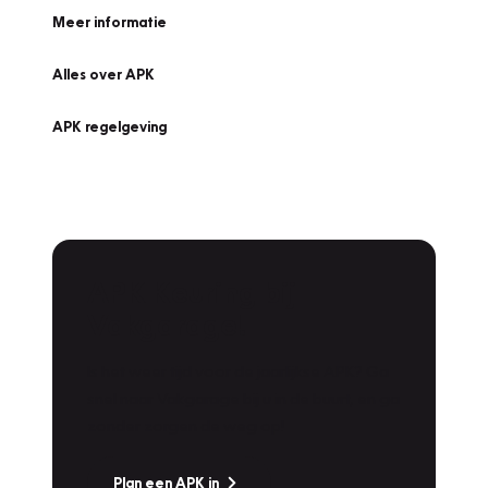
Meer informatie
Alles over APK
APK regelgeving
APK Keuring bij
Vakgarage!
Is het weer tijd voor de jaarlijkse APK? Ga
snel naar Vakgarage bij u in de buurt, en ga
zonder zorgen de weg op!
Plan een APK in