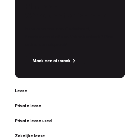
Plan een
Werkplaatsafspraak
Is uw auto toe aan Onderhoud,
Bandenwissel of een Vakantiecheck? Plan
online een afspraak!
Maak een afspraak
Lease
Private lease
Private lease used
Zakelijke lease