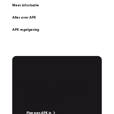
Meer informatie
Alles over APK
APK regelgeving
APK Keuring bij
Vakgarage!
Is het weer tijd voor de jaarlijkse APK? Ga
snel naar Vakgarage bij u in de buurt, en ga
zonder zorgen de weg op!
Plan een APK in