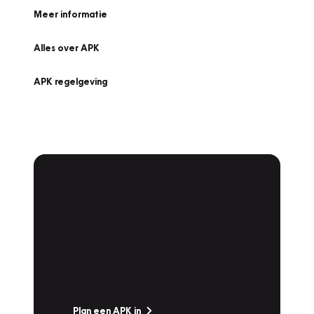
Meer informatie
Alles over APK
APK regelgeving
APK Keuring bij
Vakgarage!
Is het weer tijd voor de jaarlijkse APK? Ga
snel naar Vakgarage bij u in de buurt, en ga
zonder zorgen de weg op!
Plan een APK in