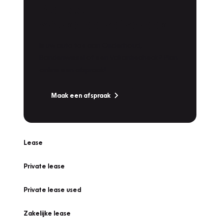
Plan een
Werkplaatsafspraak
Is uw auto toe aan Onderhoud,
Bandenwissel of een Vakantiecheck? Plan
online een afspraak!
Maak een afspraak
Lease
Private lease
Private lease used
Zakelijke lease