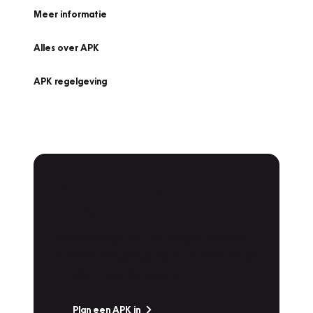
Meer informatie
Alles over APK
APK regelgeving
APK Keuring bij
Vakgarage!
Is het weer tijd voor de jaarlijkse APK? Ga
snel naar Vakgarage bij u in de buurt, en ga
zonder zorgen de weg op!
Plan een APK in