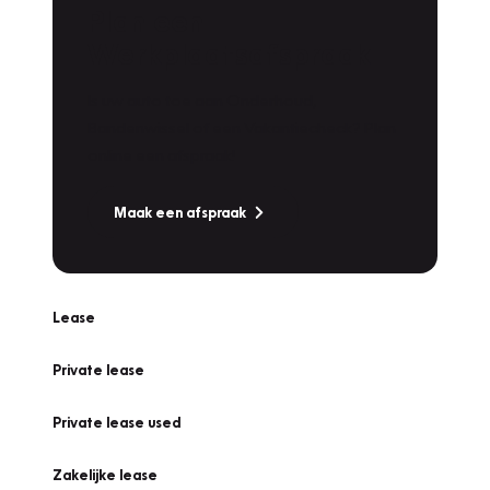
Plan een
Werkplaatsafspraak
Is uw auto toe aan Onderhoud,
Bandenwissel of een Vakantiecheck? Plan
online een afspraak!
Maak een afspraak
Lease
Private lease
Private lease used
Zakelijke lease