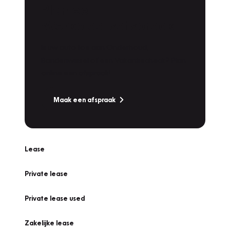
Plan een
Werkplaatsafspraak
Is uw auto toe aan Onderhoud,
Bandenwissel of een Vakantiecheck? Plan
online een afspraak!
Maak een afspraak
Lease
Private lease
Private lease used
Zakelijke lease