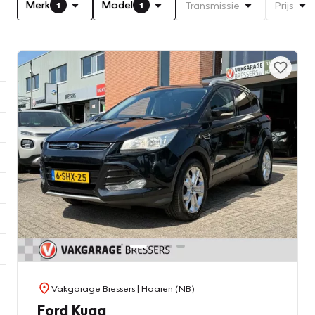
Merk
Model
Transmissie
Prijs
1
1
Vakgarage Bressers
| Haaren (NB)
Ford Kuga