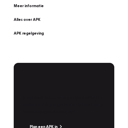
Meer informatie
Alles over APK
APK regelgeving
APK Keuring bij
Vakgarage!
Is het weer tijd voor de jaarlijkse APK? Ga
snel naar Vakgarage bij u in de buurt, en ga
zonder zorgen de weg op!
Plan een APK in