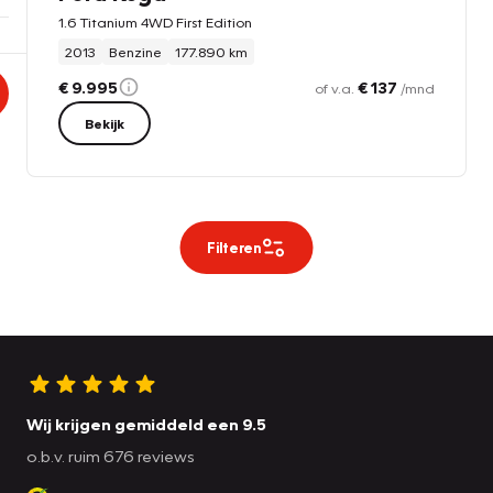
1.6 Titanium 4WD First Edition
2013
Benzine
177.890 km
€ 9.995
€ 137
of v.a.
/mnd
Bekijk
Filteren
Wij krijgen gemiddeld een 9.5
o.b.v. ruim 676 reviews